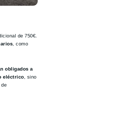
icional de 750€.
narios
, como
án obligados a
 eléctrico
, sino
 de