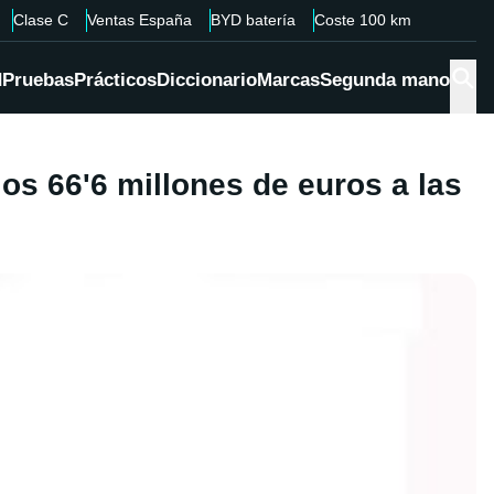
Clase C
Ventas España
BYD batería
Coste 100 km
d
Pruebas
Prácticos
Diccionario
Marcas
Segunda mano
los 66'6 millones de euros a las