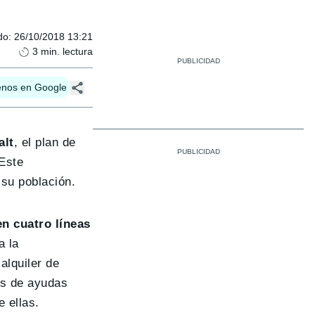
do
:
26/10/2018 13:21
3
min. lectura
enos en Google
alt
, el plan de
 Este
 su población.
en cuatro líneas
a la
alquiler de
as de ayudas
 ellas.