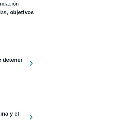
undación
das,
objetivos
e detener
ina y el