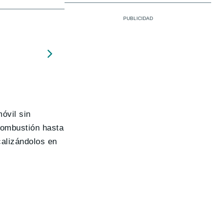
óvil sin
combustión hasta
calizándolos en