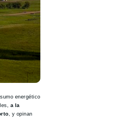
onsumo energético
bles,
a la
orto
, y opinan