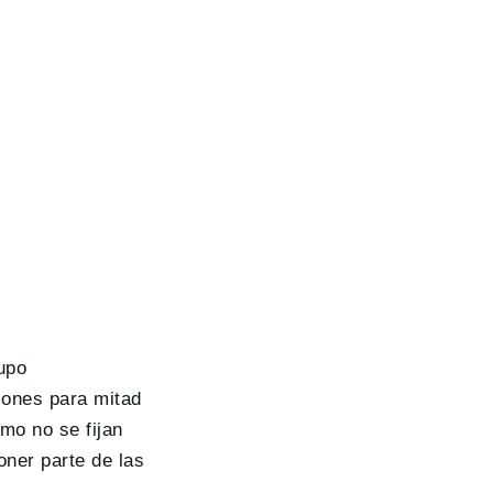
upo
iones para mitad
smo no se fijan
oner parte de las