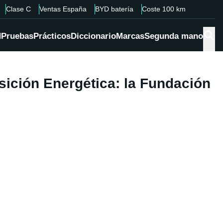
Clase C
Ventas España
BYD batería
Coste 100 km
d
Pruebas
Prácticos
Diccionario
Marcas
Segunda mano
sición Energética: la Fundación