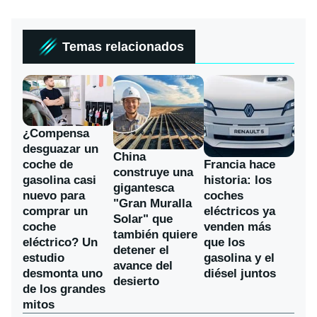
Temas relacionados
¿Compensa
desguazar un
China
coche de
Francia hace
construye una
gasolina casi
historia: los
gigantesca
nuevo para
coches
"Gran Muralla
comprar un
eléctricos ya
Solar" que
coche
venden más
también quiere
eléctrico? Un
que los
detener el
estudio
gasolina y el
avance del
desmonta uno
diésel juntos
desierto
de los grandes
mitos