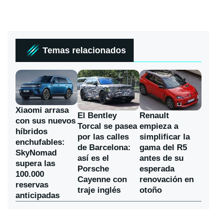
Temas relacionados
Xiaomi arrasa
El Bentley
Renault
con sus nuevos
Torcal se pasea
empieza a
híbridos
por las calles
simplificar la
enchufables:
de Barcelona:
gama del R5
SkyNomad
así es el
antes de su
supera las
Porsche
esperada
100.000
Cayenne con
renovación en
reservas
traje inglés
otoño
anticipadas