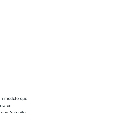
Un modelo que
ría en
 son Autopilot