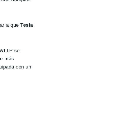
rar a que
Tesla
o WLTP se
te más
quipada con un