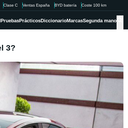
Clase C
Ventas España
BYD batería
Coste 100 km
d
Pruebas
Prácticos
Diccionario
Marcas
Segunda mano
l 3?