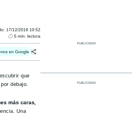
do
:
17/12/2018 10:52
5
min. lectura
enos en Google
escubrir que
 por debajo.
nes más caras,
vencia. Una