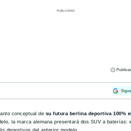
Publica
Sígu
lanto conceptual de
su futura berlina deportiva 100% e
elo, la marca alemana presentará dos SUV a baterías: el
ás deportivos del anterior modelo.