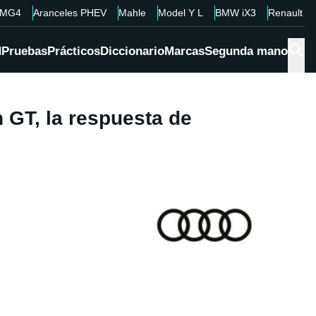
MG4
Aranceles PHEV
Mahle
Model Y L
BMW iX3
Renault 4
d
Pruebas
Prácticos
Diccionario
Marcas
Segunda mano
 GT, la respuesta de