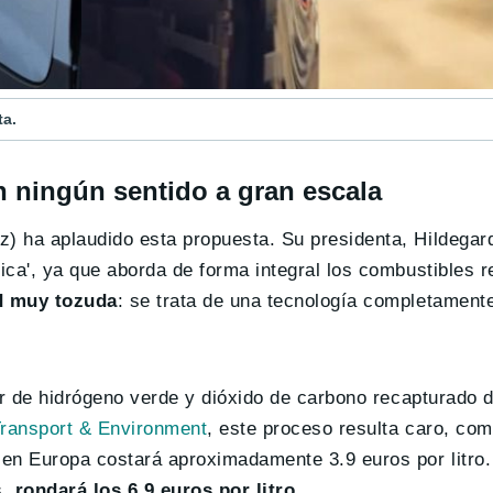
ta.
n ningún sentido a gran escala
) ha aplaudido esta propuesta. Su presidenta, Hildegard
gica', ya que aborda de forma integral los combustibles 
d muy tozuda
: se trata de una tecnología completamente
tir de hidrógeno verde y dióxido de carbono recapturado 
ransport & Environment
, este proceso resulta caro, com
a en Europa costará aproximadamente 3.9 euros por litro
,
rondará los 6.9 euros por litro
.