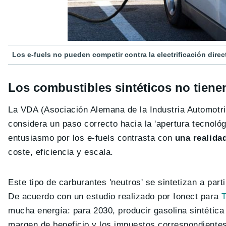
Los e-fuels no pueden competir contra la electrificación direc
Los combustibles sintéticos no tiene
La VDA (Asociación Alemana de la Industria Automotriz
considera un paso correcto hacia la 'apertura tecnoló
entusiasmo por los e-fuels contrasta con
una realida
coste, eficiencia y escala.
Este tipo de carburantes 'neutros' se sintetizan a par
De acuerdo con un estudio realizado por Ionect para
T
mucha energía: para 2030, producir gasolina sintétic
margen de beneficio y los impuestos correspondientes