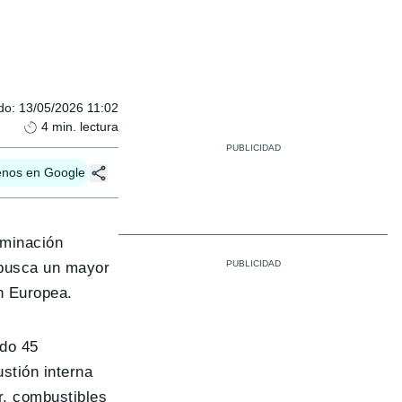
do
:
13/05/2026 11:02
4
min. lectura
enos en Google
iminación
 busca un mayor
n Europea.
ado 45
stión interna
r, combustibles