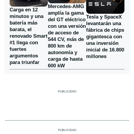
Mercedes-AMG
Carga en 12
amplía la gama
minutos y una
Tesla y SpaceX
del GT eléctrico
batería más
levantarán una
con una versión
barata, el
fábrica de chips
de acceso de
renovado Smart
gigantesca con
544 CV, más de
#1 llega con
una inversión
800 km de
fuertes
inicial de 16.800
autonomía y
argumentos
millones
carga de hasta
para triunfar
600 kW