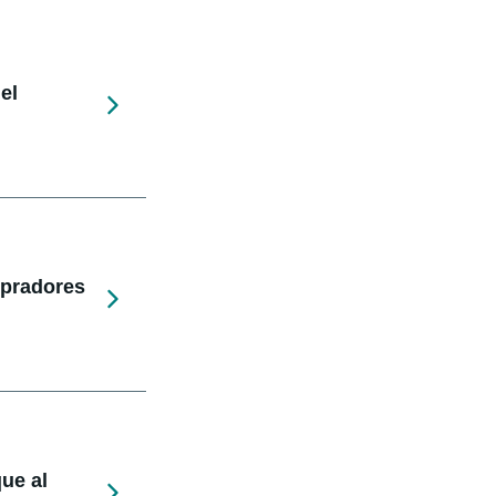
el
mpradores
ue al