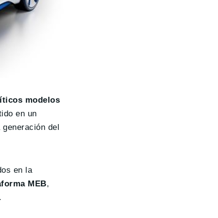
míticos modelos
tido en un
 generación del
dos en la
ataforma MEB
,
.