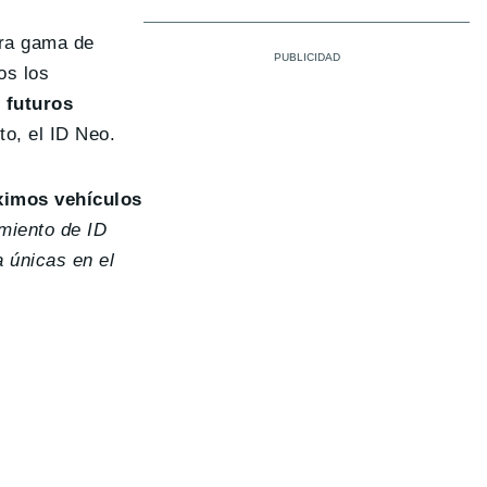
ura gama de
os los
 futuros
o, el ID Neo.
ximos vehículos
miento de ID
a únicas en el