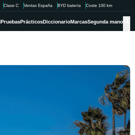
Clase C
Ventas España
BYD batería
Coste 100 km
d
Pruebas
Prácticos
Diccionario
Marcas
Segunda mano
0