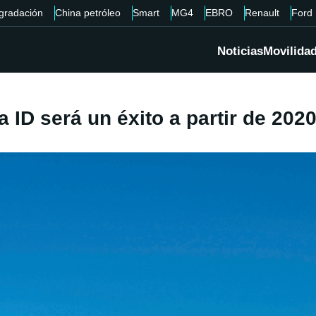
gradación
China petróleo
Smart
MG4
EBRO
Renault
Ford
Noticias
Movilida
ID será un éxito a partir de 202