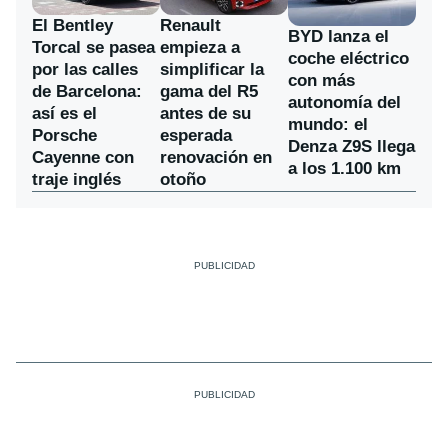
El Bentley
Renault
BYD lanza el
Torcal se pasea
empieza a
coche eléctrico
por las calles
simplificar la
con más
de Barcelona:
gama del R5
autonomía del
así es el
antes de su
mundo: el
Porsche
esperada
Denza Z9S llega
Cayenne con
renovación en
a los 1.100 km
traje inglés
otoño