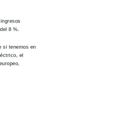
 ingresos
 del 8 %.
e si tenemos en
ctrico, el
europeo,