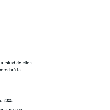
a mitad de ellos
eredará la
de 2005.
eriales en un