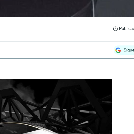
Publica
Sígu