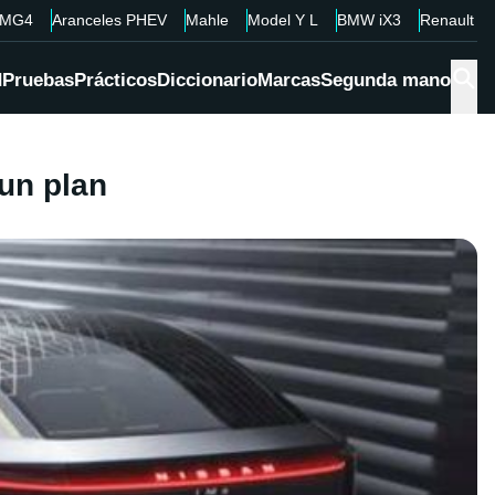
MG4
Aranceles PHEV
Mahle
Model Y L
BMW iX3
Renault 4
d
Pruebas
Prácticos
Diccionario
Marcas
Segunda mano
 un plan