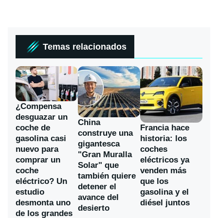
Temas relacionados
¿Compensa
desguazar un
China
coche de
Francia hace
construye una
gasolina casi
historia: los
gigantesca
nuevo para
coches
"Gran Muralla
comprar un
eléctricos ya
Solar" que
coche
venden más
también quiere
eléctrico? Un
que los
detener el
estudio
gasolina y el
avance del
desmonta uno
diésel juntos
desierto
de los grandes