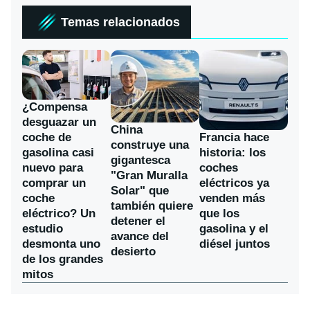
Temas relacionados
¿Compensa
desguazar un
China
coche de
Francia hace
construye una
gasolina casi
historia: los
gigantesca
nuevo para
coches
"Gran Muralla
comprar un
eléctricos ya
Solar" que
coche
venden más
también quiere
eléctrico? Un
que los
detener el
estudio
gasolina y el
avance del
desmonta uno
diésel juntos
desierto
de los grandes
mitos