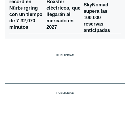
récord en
Boxster
SkyNomad
Nürburgring
eléctricos, que
supera las
con un tiempo
llegarán al
100.000
de 7:32,070
mercado en
reservas
minutos
2027
anticipadas