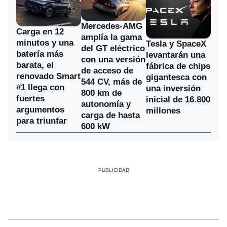
Mercedes-AMG
Carga en 12
amplía la gama
minutos y una
Tesla y SpaceX
del GT eléctrico
batería más
levantarán una
con una versión
barata, el
fábrica de chips
de acceso de
renovado Smart
gigantesca con
544 CV, más de
#1 llega con
una inversión
800 km de
fuertes
inicial de 16.800
autonomía y
argumentos
millones
carga de hasta
para triunfar
600 kW