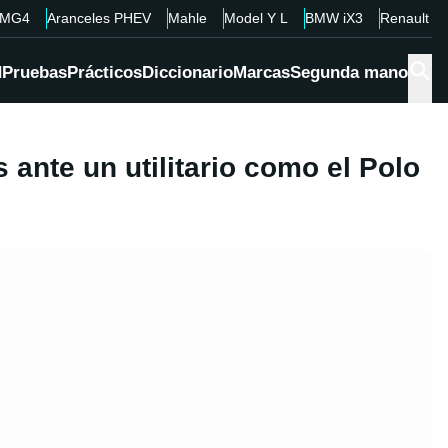
MG4
Aranceles PHEV
Mahle
Model Y L
BMW iX3
Renault 4
d
Pruebas
Prácticos
Diccionario
Marcas
Segunda mano
ante un utilitario como el Polo