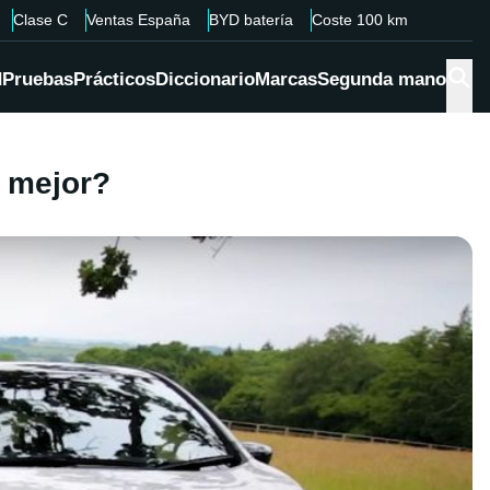
Clase C
Ventas España
BYD batería
Coste 100 km
d
Pruebas
Prácticos
Diccionario
Marcas
Segunda mano
s mejor?