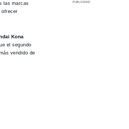
es las marcas
 ofrecer
undai Kona
que el segundo
 más vendido de