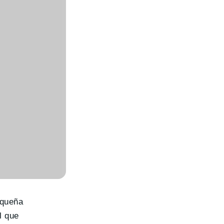
equeña
l que