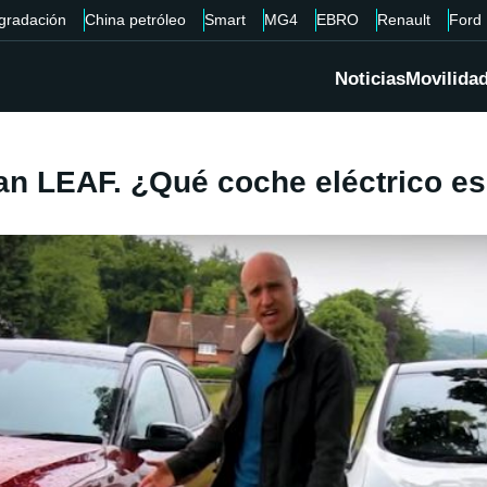
gradación
China petróleo
Smart
MG4
EBRO
Renault
Ford
Noticias
Movilida
an LEAF. ¿Qué coche eléctrico e