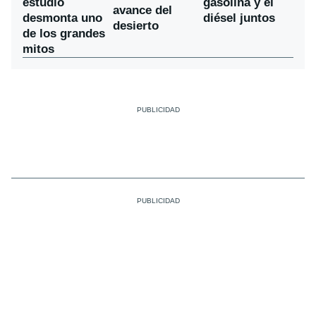
estudio
gasolina y el
avance del
desmonta uno
diésel juntos
desierto
de los grandes
mitos