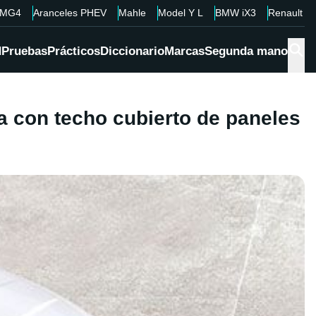
MG4
Aranceles PHEV
Mahle
Model Y L
BMW iX3
Renault 4
d
Pruebas
Prácticos
Diccionario
Marcas
Segunda mano
a con techo cubierto de paneles