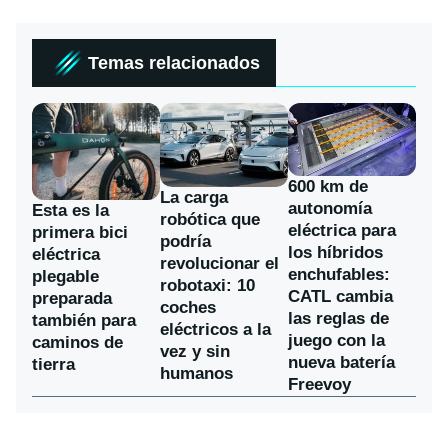
Temas relacionados
600 km de
La carga
autonomía
Esta es la
robótica que
eléctrica para
primera bici
podría
los híbridos
eléctrica
revolucionar el
enchufables:
plegable
robotaxi: 10
CATL cambia
preparada
coches
las reglas de
también para
eléctricos a la
juego con la
caminos de
vez y sin
nueva batería
tierra
humanos
Freevoy