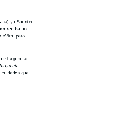
iana) y eSprinter
smo reciba un
a eVito, pero
n de furgonetas
furgoneta
 cuidados que