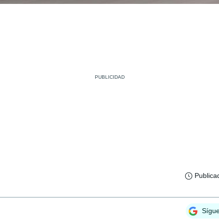
Publica
Sígu