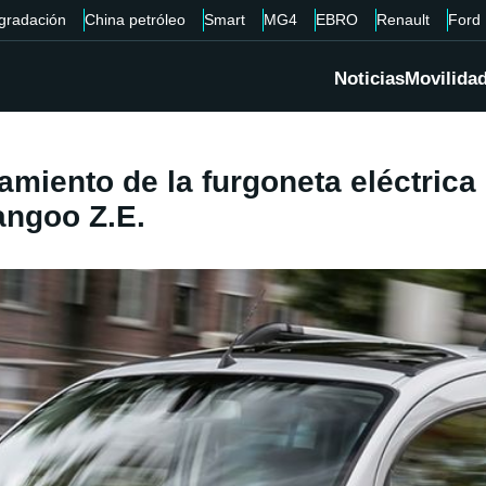
gradación
China petróleo
Smart
MG4
EBRO
Renault
Ford
Noticias
Movilida
miento de la furgoneta eléctrica 
angoo Z.E.