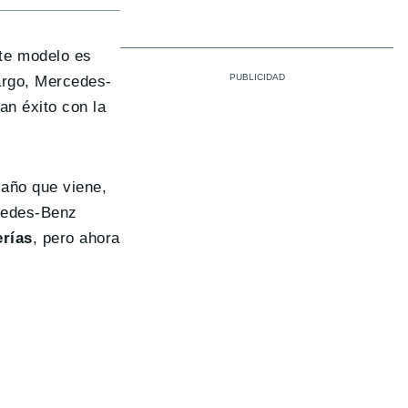
te modelo es
argo, Mercedes-
an éxito con la
 año que viene,
rcedes-Benz
erías
, pero ahora