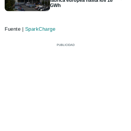
fábrica europea hasta los 18
GWh
Fuente |
SparkCharge