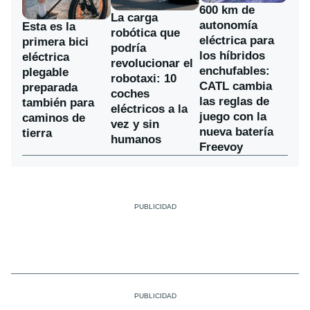
600 km de
La carga
autonomía
Esta es la
robótica que
eléctrica para
primera bici
podría
los híbridos
eléctrica
revolucionar el
enchufables:
plegable
robotaxi: 10
CATL cambia
preparada
coches
las reglas de
también para
eléctricos a la
juego con la
caminos de
vez y sin
nueva batería
tierra
humanos
Freevoy