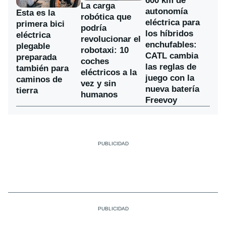
600 km de
La carga
autonomía
Esta es la
robótica que
eléctrica para
primera bici
podría
los híbridos
eléctrica
revolucionar el
enchufables:
plegable
robotaxi: 10
CATL cambia
preparada
coches
las reglas de
también para
eléctricos a la
juego con la
caminos de
vez y sin
nueva batería
tierra
humanos
Freevoy