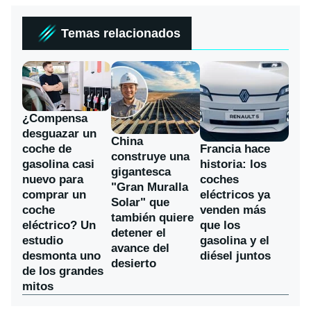
Temas relacionados
¿Compensa
desguazar un
China
coche de
Francia hace
construye una
gasolina casi
historia: los
gigantesca
nuevo para
coches
"Gran Muralla
comprar un
eléctricos ya
Solar" que
coche
venden más
también quiere
eléctrico? Un
que los
detener el
estudio
gasolina y el
avance del
desmonta uno
diésel juntos
desierto
de los grandes
mitos