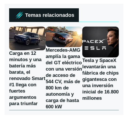
Temas relacionados
Mercedes-AMG
Carga en 12
amplía la gama
minutos y una
Tesla y SpaceX
del GT eléctrico
batería más
levantarán una
con una versión
barata, el
fábrica de chips
de acceso de
renovado Smart
gigantesca con
544 CV, más de
#1 llega con
una inversión
800 km de
fuertes
inicial de 16.800
autonomía y
argumentos
millones
carga de hasta
para triunfar
600 kW