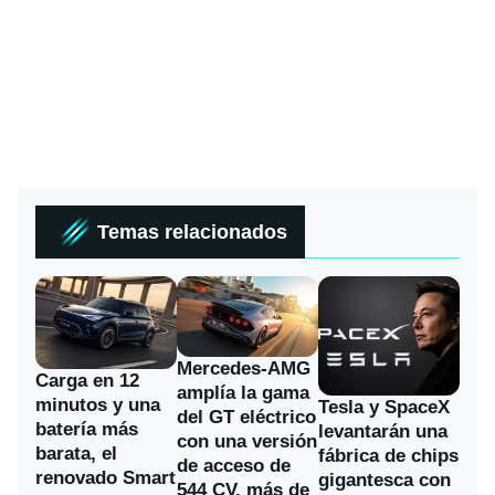
Temas relacionados
Mercedes-AMG
Carga en 12
amplía la gama
minutos y una
Tesla y SpaceX
del GT eléctrico
batería más
levantarán una
con una versión
barata, el
fábrica de chips
de acceso de
renovado Smart
gigantesca con
544 CV, más de