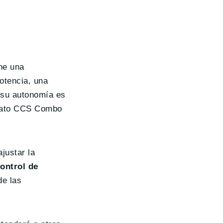
ene una
potencia, una
e su autonomía es
rmato CCS Combo
justar la
ontrol de
de las