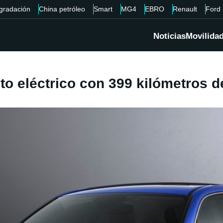
gradación
China petróleo
Smart
MG4
EBRO
Renault
Ford
Noticias
Movilida
o eléctrico con 399 kilómetros 