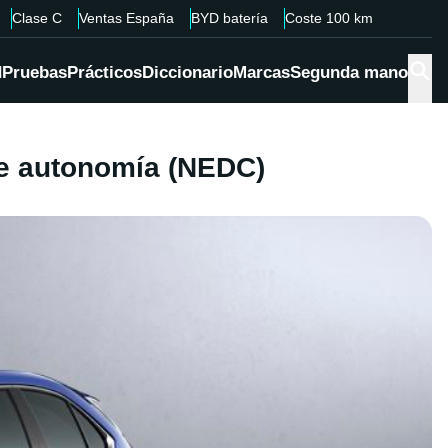
Clase C
Ventas España
BYD batería
Coste 100 km
d
Pruebas
Prácticos
Diccionario
Marcas
Segunda mano
de autonomía (NEDC)