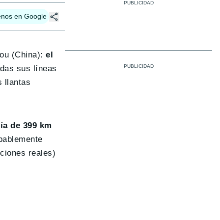
enos en Google
hou (China):
el
odas sus líneas
 llantas
mía de 399 km
obablemente
ciones reales)