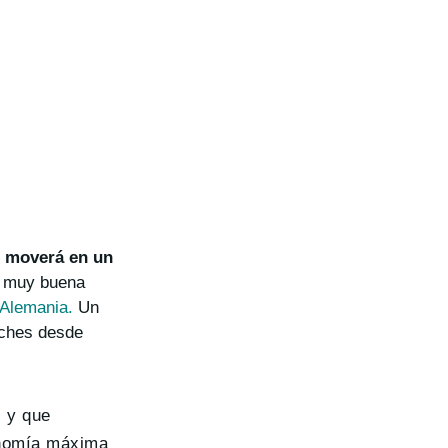
 moverá en un
a muy buena
 Alemania.
Un
oches desde
, y que
onomía máxima