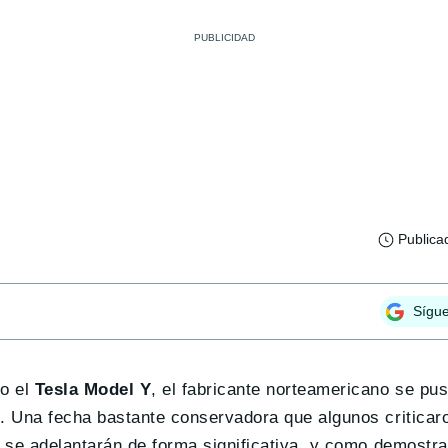
Publica
Sígu
co el
Tesla Model Y
, el fabricante norteamericano se pu
1
. Una fecha bastante conservadora que algunos criticaro
s se adelantarán de forma significativa, y como demostra