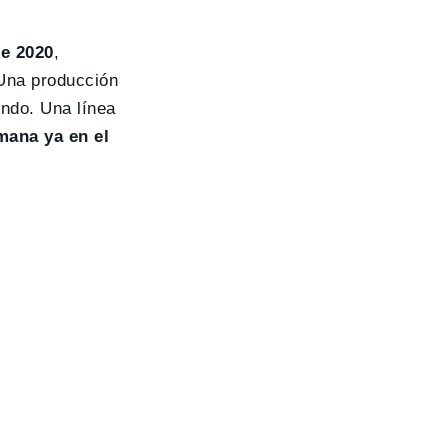
de 2020
,
 Una producción
undo. Una línea
mana ya en el