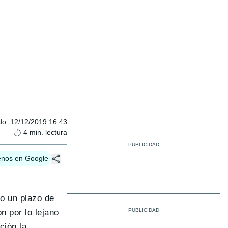
do
:
12/12/2019 16:43
4
min. lectura
enos en Google
so un plazo de
n por lo lejano
ción la