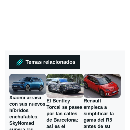
Temas relacionados
Xiaomi arrasa
El Bentley
Renault
con sus nuevos
Torcal se pasea
empieza a
híbridos
por las calles
simplificar la
enchufables:
de Barcelona:
gama del R5
SkyNomad
así es el
antes de su
supera las