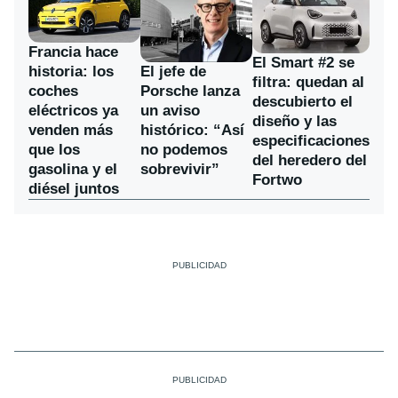
Francia hace
El Smart #2 se
historia: los
El jefe de
filtra: quedan al
coches
Porsche lanza
descubierto el
eléctricos ya
un aviso
diseño y las
venden más
histórico: “Así
especificaciones
que los
no podemos
del heredero del
gasolina y el
sobrevivir”
Fortwo
diésel juntos