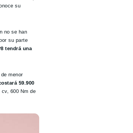
conoce su
en no se han
por su parte
P8
tendrá una
s de menor
ostará 59.900
8 cv, 600 Nm de