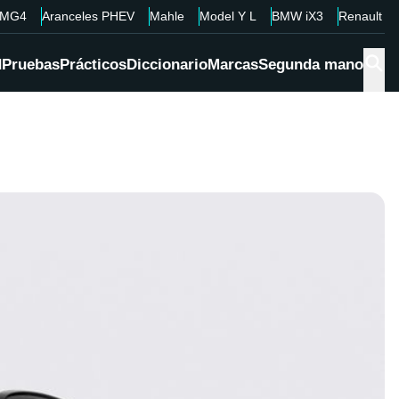
MG4
Aranceles PHEV
Mahle
Model Y L
BMW iX3
Renault 4
d
Pruebas
Prácticos
Diccionario
Marcas
Segunda mano