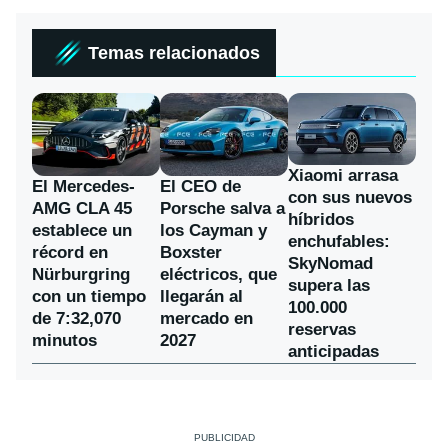
Temas relacionados
Xiaomi arrasa
El Mercedes-
El CEO de
con sus nuevos
AMG CLA 45
Porsche salva a
híbridos
establece un
los Cayman y
enchufables:
récord en
Boxster
SkyNomad
Nürburgring
eléctricos, que
supera las
con un tiempo
llegarán al
100.000
de 7:32,070
mercado en
reservas
minutos
2027
anticipadas