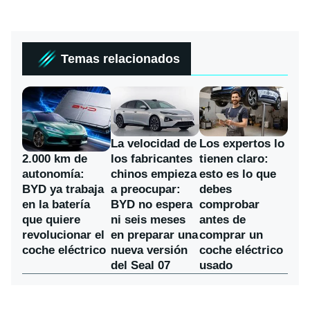
Temas relacionados
La velocidad de
Los expertos lo
los fabricantes
2.000 km de
tienen claro:
chinos empieza
autonomía:
esto es lo que
a preocupar:
BYD ya trabaja
debes
BYD no espera
en la batería
comprobar
ni seis meses
que quiere
antes de
en preparar una
revolucionar el
comprar un
nueva versión
coche eléctrico
coche eléctrico
del Seal 07
usado