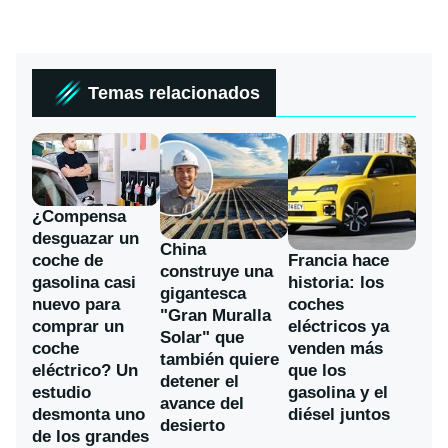
Temas relacionados
¿Compensa
desguazar un
China
coche de
Francia hace
construye una
gasolina casi
historia: los
gigantesca
nuevo para
coches
"Gran Muralla
comprar un
eléctricos ya
Solar" que
coche
venden más
también quiere
eléctrico? Un
que los
detener el
estudio
gasolina y el
avance del
desmonta uno
diésel juntos
desierto
de los grandes