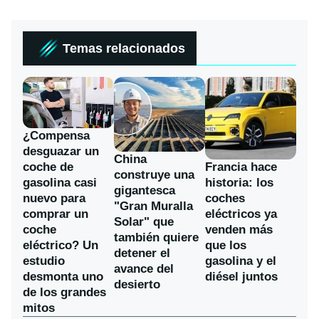
Temas relacionados
¿Compensa
desguazar un
China
coche de
Francia hace
construye una
gasolina casi
historia: los
gigantesca
nuevo para
coches
"Gran Muralla
comprar un
eléctricos ya
Solar" que
coche
venden más
también quiere
eléctrico? Un
que los
detener el
estudio
gasolina y el
avance del
desmonta uno
diésel juntos
desierto
de los grandes
mitos