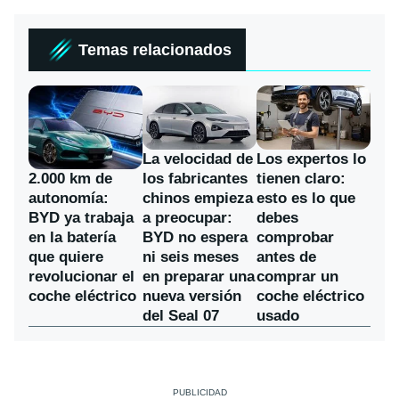
Temas relacionados
La velocidad de
Los expertos lo
los fabricantes
2.000 km de
tienen claro:
chinos empieza
autonomía:
esto es lo que
a preocupar:
BYD ya trabaja
debes
BYD no espera
en la batería
comprobar
ni seis meses
que quiere
antes de
en preparar una
revolucionar el
comprar un
nueva versión
coche eléctrico
coche eléctrico
del Seal 07
usado