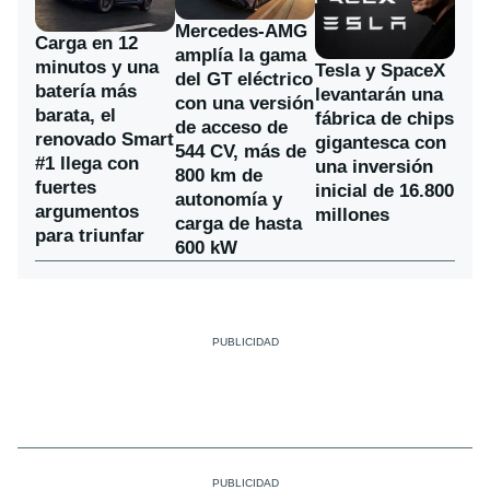
Mercedes-AMG
Carga en 12
amplía la gama
minutos y una
Tesla y SpaceX
del GT eléctrico
batería más
levantarán una
con una versión
barata, el
fábrica de chips
de acceso de
renovado Smart
gigantesca con
544 CV, más de
#1 llega con
una inversión
800 km de
fuertes
inicial de 16.800
autonomía y
argumentos
millones
carga de hasta
para triunfar
600 kW