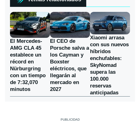
Xiaomi arrasa
El Mercedes-
El CEO de
con sus nuevos
AMG CLA 45
Porsche salva a
híbridos
establece un
los Cayman y
enchufables:
récord en
Boxster
SkyNomad
Nürburgring
eléctricos, que
supera las
con un tiempo
llegarán al
100.000
de 7:32,070
mercado en
reservas
minutos
2027
anticipadas