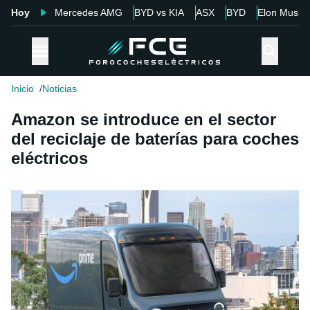
Hoy
Mercedes AMG
BYD vs KIA
ASX
BYD
Elon Musk
Inicio
Noticias
Amazon se introduce en el sector
del reciclaje de baterías para coches
eléctricos