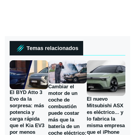
Temas relacionados
Cambiar el
El BYD Atto 3
motor de un
Evo da la
El nuevo
coche de
sorpresa: más
Mitsubishi ASX
combustión
potencia y
es eléctrico... y
puede costar
carga rápida
lo fabrica la
más que la
que el Kia EV3
misma empresa
batería de un
por menos
que el iPhone
coche eléctrico: