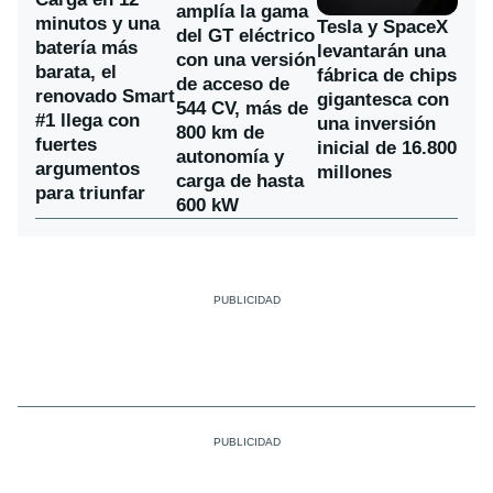
amplía la gama
minutos y una
Tesla y SpaceX
del GT eléctrico
batería más
levantarán una
con una versión
barata, el
fábrica de chips
de acceso de
renovado Smart
gigantesca con
544 CV, más de
#1 llega con
una inversión
800 km de
fuertes
inicial de 16.800
autonomía y
argumentos
millones
carga de hasta
para triunfar
600 kW