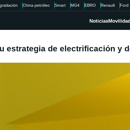
gradación
China petróleo
Smart
MG4
EBRO
Renault
Ford
Noticias
Movilida
u estrategia de electrificación y