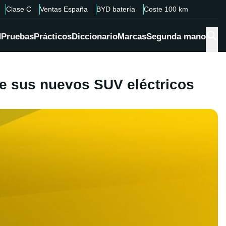
Clase C
Ventas España
BYD batería
Coste 100 km
d
Pruebas
Prácticos
Diccionario
Marcas
Segunda mano
 de sus nuevos SUV eléctricos