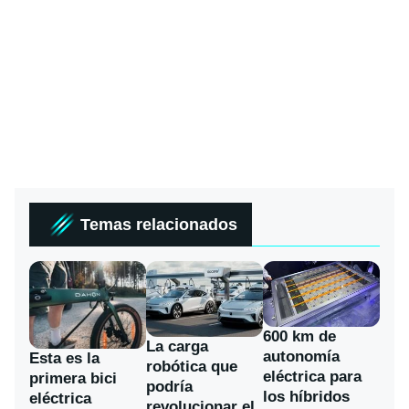
Temas relacionados
600 km de
La carga
autonomía
Esta es la
robótica que
eléctrica para
primera bici
podría
los híbridos
eléctrica
revolucionar el