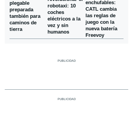
enchufables:
plegable
robotaxi: 10
CATL cambia
preparada
coches
las reglas de
también para
eléctricos a la
juego con la
caminos de
vez y sin
nueva batería
tierra
humanos
Freevoy