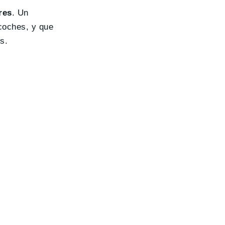
res
. Un
coches, y que
s.