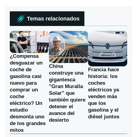
Temas relacionados
¿Compensa
desguazar un
China
coche de
Francia hace
construye una
gasolina casi
historia: los
gigantesca
nuevo para
coches
"Gran Muralla
comprar un
eléctricos ya
Solar" que
coche
venden más
también quiere
eléctrico? Un
que los
detener el
estudio
gasolina y el
avance del
desmonta uno
diésel juntos
desierto
de los grandes
mitos