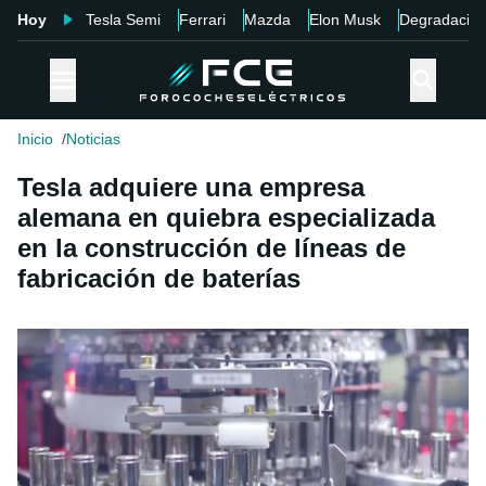
Hoy
Tesla Semi
Ferrari
Mazda
Elon Musk
Degradació
Inicio
Noticias
Tesla adquiere una empresa
alemana en quiebra especializada
en la construcción de líneas de
fabricación de baterías