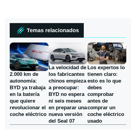
Temas relacionados
La velocidad de
Los expertos lo
los fabricantes
2.000 km de
tienen claro:
chinos empieza
autonomía:
esto es lo que
a preocupar:
BYD ya trabaja
debes
BYD no espera
en la batería
comprobar
ni seis meses
que quiere
antes de
en preparar una
revolucionar el
comprar un
nueva versión
coche eléctrico
coche eléctrico
del Seal 07
usado