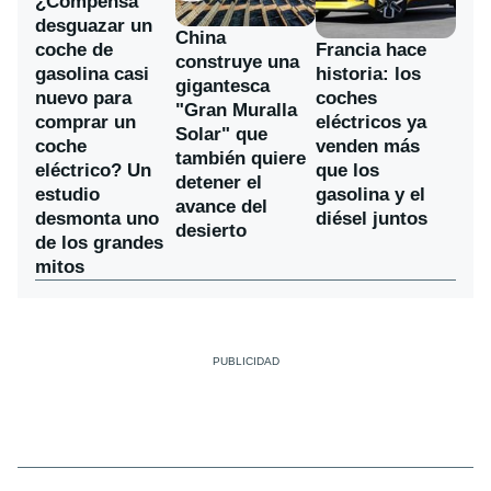
¿Compensa
desguazar un
China
coche de
Francia hace
construye una
gasolina casi
historia: los
gigantesca
nuevo para
coches
"Gran Muralla
comprar un
eléctricos ya
Solar" que
coche
venden más
también quiere
eléctrico? Un
que los
detener el
estudio
gasolina y el
avance del
desmonta uno
diésel juntos
desierto
de los grandes
mitos