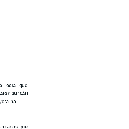
e Tesla (que
lor bursátil
yota ha
vanzados que