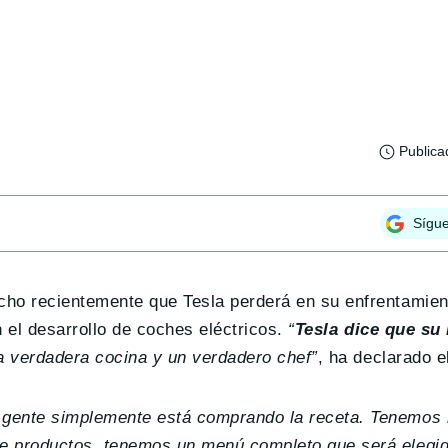
Publica
Sígu
ho recientemente que Tesla perderá en su enfrentamien
n el desarrollo de coches eléctricos.
“
Tesla dice que su 
na verdadera cocina y un verdadero chef”
, ha declarado el
a gente simplemente está comprando la receta. Tenemos l
e productos, tenemos un menú completo que será elegid