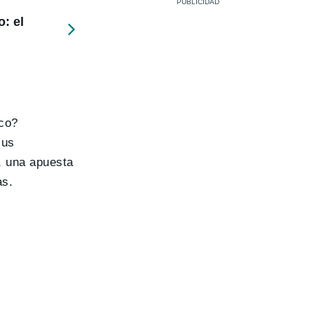
: el
ico?
sus
, una apuesta
as.