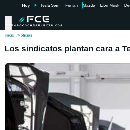
Hoy
Tesla Semi
Ferrari
Mazda
Elon Musk
De
Inicio
Noticias
Los sindicatos plantan cara a T