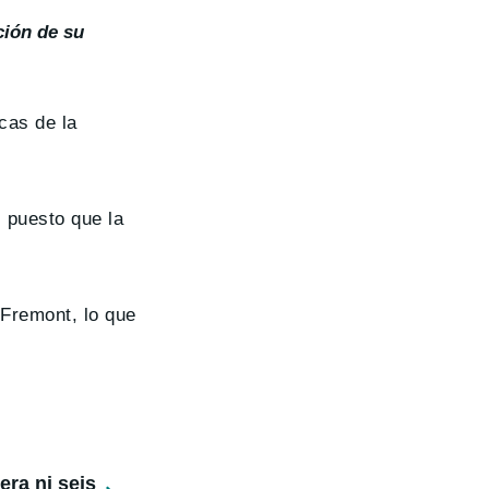
ción de su
cas de la
 puesto que la
 Fremont, lo que
ra ni seis