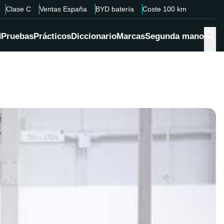
Clase C
Ventas España
BYD batería
Coste 100 km
d
Pruebas
Prácticos
Diccionario
Marcas
Segunda mano