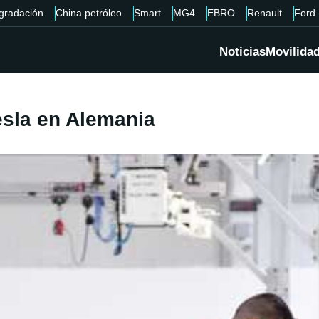
gradación
China petróleo
Smart
MG4
EBRO
Renault
Ford
Noticias
Movilida
esla en Alemania