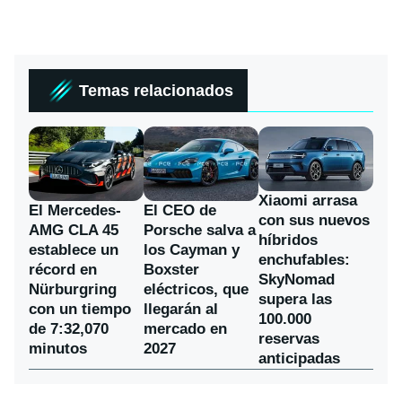
Temas relacionados
Xiaomi arrasa
El Mercedes-
El CEO de
con sus nuevos
AMG CLA 45
Porsche salva a
híbridos
establece un
los Cayman y
enchufables:
récord en
Boxster
SkyNomad
Nürburgring
eléctricos, que
supera las
con un tiempo
llegarán al
100.000
de 7:32,070
mercado en
reservas
minutos
2027
anticipadas