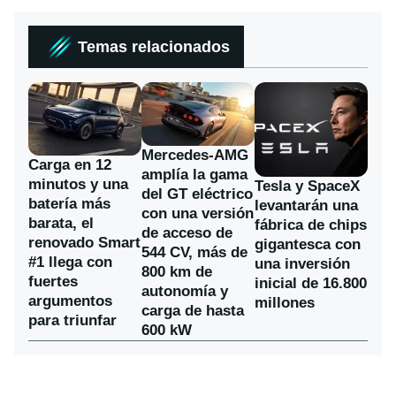
Temas relacionados
Mercedes-AMG
Carga en 12
amplía la gama
minutos y una
Tesla y SpaceX
del GT eléctrico
batería más
levantarán una
con una versión
barata, el
fábrica de chips
de acceso de
renovado Smart
gigantesca con
544 CV, más de
#1 llega con
una inversión
800 km de
fuertes
inicial de 16.800
autonomía y
argumentos
millones
carga de hasta
para triunfar
600 kW