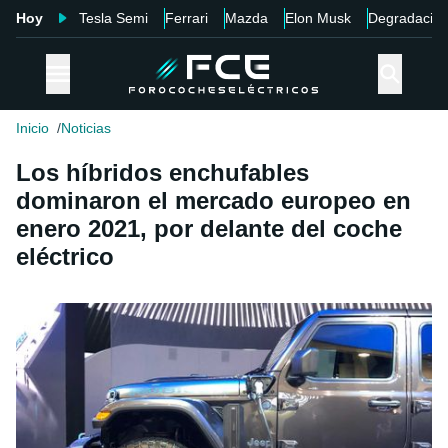
Hoy
Tesla Semi
Ferrari
Mazda
Elon Musk
Degradació
Inicio
Noticias
Los híbridos enchufables
dominaron el mercado europeo en
enero 2021, por delante del coche
eléctrico