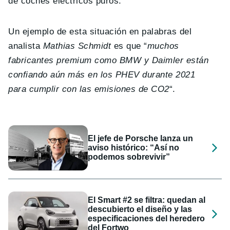
de coches eléctricos puros.
Un ejemplo de esta situación en palabras del
analista
Mathias Schmidt
es que “
muchos
fabricantes premium como BMW y Daimler están
confiando aún más en los PHEV durante 2021
para cumplir con las emisiones de CO2
“.
El jefe de Porsche lanza un
aviso histórico: “Así no
podemos sobrevivir”
El Smart #2 se filtra: quedan al
descubierto el diseño y las
especificaciones del heredero
del Fortwo